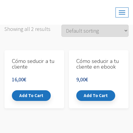
Web Oficial De Fernando Pena, Psicólogo, Escritor,
Fernando Pena
Formador Y Conferenciante De Alto Impacto.
Showing all 2 results
Cómo seducir a tu
Cómo seducir a tu
cliente
cliente en ebook
16,00
€
9,00
€
Add To Cart
Add To Cart