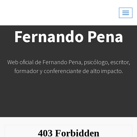
Web Oficial De Fernando Pena, Psicólogo, Escritor,
Fernando Pena
Formador Y Conferenciante De Alto Impacto.
Fernando Pena
Web oficial de Fernando Pena, psicólogo, escritor,
formador y conferenciante de alto impacto.