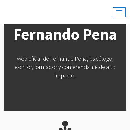
Web Oficial De Fernando Pena, Psicólogo, Escritor,
Fernando Pena
Formador Y Conferenciante De Alto Impacto.
Fernando Pena
Web oficial de Fernando Pena, psicólogo,
escritor, formador y conferenciante de alto
impacto.